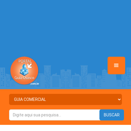
/home/portalguiaosasco/www/class-mb/Seguranca.Class.php
on
line
37
Warning
: Illegal string offset 'ATIVO' in
/home/portalguiaosasco/www/class-mb/Seguranca.Class.php
on
line
37